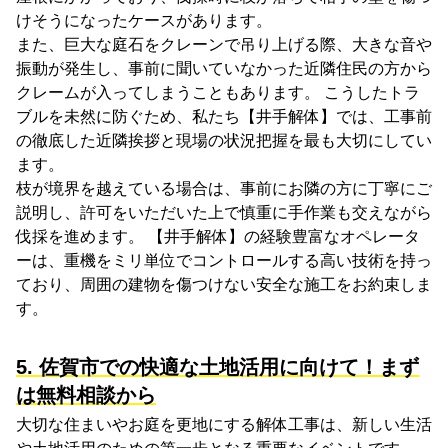
けそうになったケースがあります。
また、巨大な庭石をクレーンで吊り上げる際、大きな音や
振動が発生し、事前に聞いていなかった近隣住民の方から
クレームが入ってしまうこともあります。 こうしたトラ
ブルを未然に防ぐため、私たち【井手解体】では、工事前
の徹底した近隣挨拶と現場の状況把握を最も大切にしてい
ます。
枝が境界を越えている場合は、事前にお隣の方に丁寧にご
説明し、許可をいただいた上で慎重に手作業も交えながら
伐採を進めます。 【井手解体】の経験豊富なオペレータ
ーは、重機をミリ単位でコントロールする高い技術を持っ
ており、周囲の建物を傷つけない安全な施工をお約束しま
す。
5. 佐賀市での快適な土地活用に向けて！まず
は無料相談から
大切な住まいやお庭を更地にする解体工事は、新しい生活