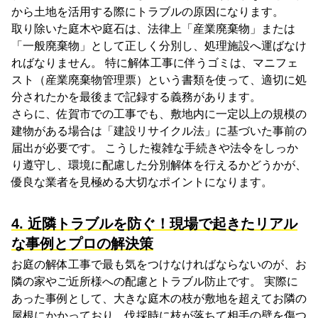
から土地を活用する際にトラブルの原因になります。
取り除いた庭木や庭石は、法律上「産業廃棄物」または
「一般廃棄物」として正しく分別し、処理施設へ運ばなけ
ればなりません。 特に解体工事に伴うゴミは、マニフェ
スト（産業廃棄物管理票）という書類を使って、適切に処
分されたかを最後まで記録する義務があります。
さらに、佐賀市での工事でも、敷地内に一定以上の規模の
建物がある場合は「建設リサイクル法」に基づいた事前の
届出が必要です。 こうした複雑な手続きや法令をしっか
り遵守し、環境に配慮した分別解体を行えるかどうかが、
優良な業者を見極める大切なポイントになります。
4. 近隣トラブルを防ぐ！現場で起きたリアル
な事例とプロの解決策
お庭の解体工事で最も気をつけなければならないのが、お
隣の家やご近所様への配慮とトラブル防止です。 実際に
あった事例として、大きな庭木の枝が敷地を超えてお隣の
屋根にかかっており、伐採時に枝が落ちて相手の壁を傷つ