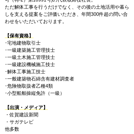
ただ解体工事を行うだけでなく、その後の土地活用や暮ら
しを支える提案をご評価いただき、年間300件超の問い合
わせをいただいております。
【保有資格】
･宅地建物取引士
･一級建築施工管理技士
･一級土木施工管理技士
･一級建設機械施工技士
･解体工事施工技士
･一般建築物石綿含有建材調査者
･危険物取扱者乙種4類
･小型船舶操縦免許（一級）
【出演・メディア】
・佐賀建設新聞
・サガテレビ
他多数