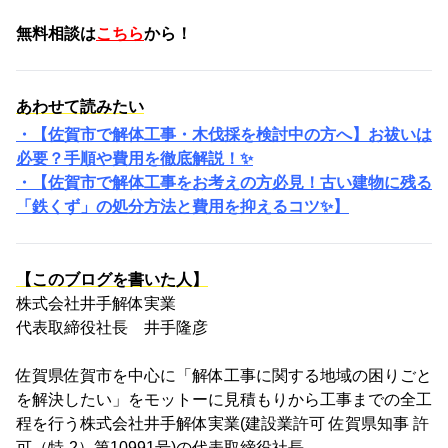
無料相談は
こちら
から！
あわせて読みたい
・【佐賀市で解体工事・木伐採を検討中の方へ】お祓いは
必要？手順や費用を徹底解説！✨
・【佐賀市で解体工事をお考えの方必見！古い建物に残る
「鉄くず」の処分方法と費用を抑えるコツ✨】
【このブログを書いた人】
株式会社井手解体実業
代表取締役社長 井手隆彦
佐賀県佐賀市を中心に「解体工事に関する地域の困りごと
を解決したい」をモットーに見積もりから工事までの全工
程を行う株式会社井手解体実業(建設業許可 佐賀県知事 許
可（特-2）第10991号)の代表取締役社長。