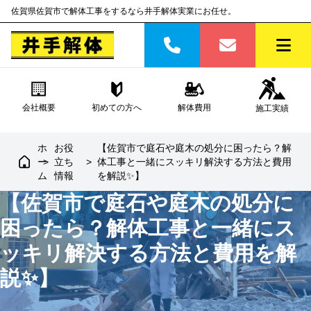
佐賀県佐賀市で解体工事をするなら井手解体実業にお任せ。
会社概要
初めての方へ
解体費用
施工実績
ホ
お役
【佐賀市で庭石や庭木の処分に困ったら？解
ー
>
立ち
>
体工事と一緒にスッキリ解決する方法と費用
ム
情報
を解説✨】
【佐賀市で庭石や庭木の処分に
困ったら？解体工事と一緒にス
ッキリ解決する方法と費用を解
説✨】