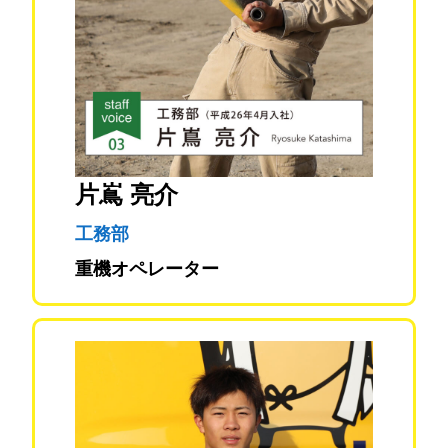
片嶌 亮介
工務部
重機オペレーター