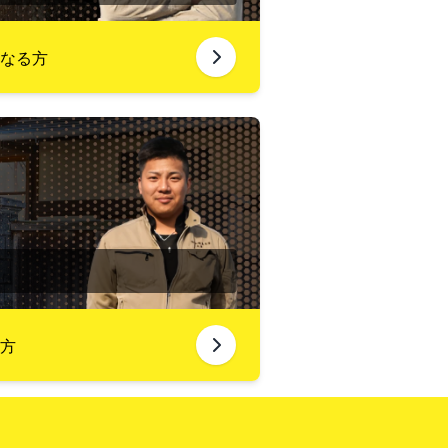
なる方
方