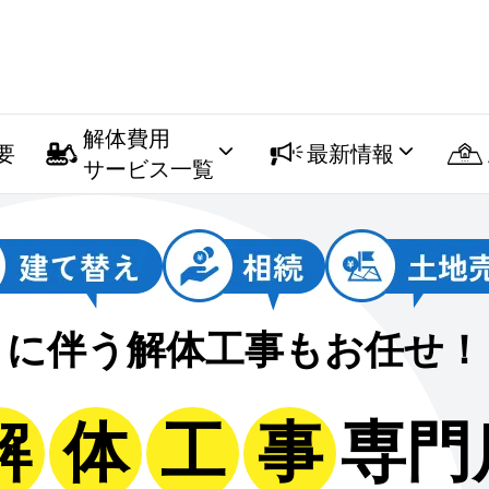
解体費用
要
最新情報
サービス一覧
に伴う解体工事もお任せ！
解
体
工
事
専門