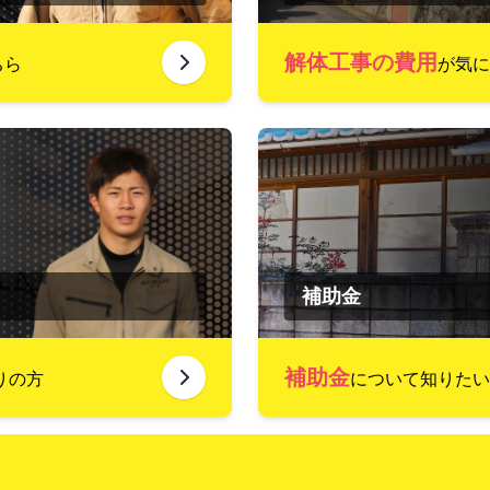
解体工事の費用
ちら
が気に
補助金
補助金
りの方
について知りたい