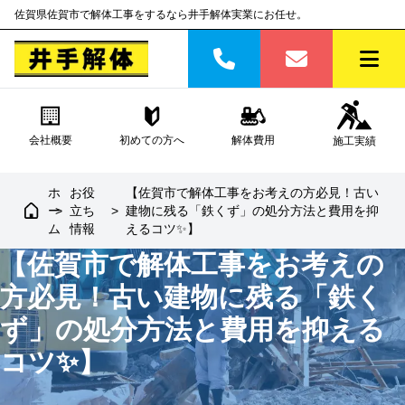
佐賀県佐賀市で解体工事をするなら井手解体実業にお任せ。
会社概要
初めての方へ
解体費用
施工実績
ホ
お役
【佐賀市で解体工事をお考えの方必見！古い
ー
>
立ち
>
建物に残る「鉄くず」の処分方法と費用を抑
ム
情報
えるコツ✨】
【佐賀市で解体工事をお考えの
方必見！古い建物に残る「鉄く
ず」の処分方法と費用を抑える
コツ✨】