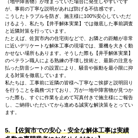
（地中障害物）が埋まっていた場合に発生しやすいです
が、事前の丁寧な説明があれば防げる不信感です。
こうしたトラブルを防ぎ、施主様に100%安心していただ
けるよう、私たち【井手解体実業】では徹底した事前調査
と近隣対策を行っています。
たとえば、佐賀市内の住宅街などで、お隣との距離が非常
に近いデリケートな解体工事の現場では、重機を大きく動
かせない場所もあります。そうした際も【井手解体実業】
のベテラン職人による熟練の手壊し技術と、最新の注意を
払った防音シートの設置により、騒音や振動を最小限に抑
える対策を徹底しています。
私たちは、工事前に近隣の皆様へ丁寧なご挨拶と説明回り
を行うことを義務づけており、万が一地中障害物が見つか
った際も、すぐに作業を止めて写真付きで施主様にご報告
し、ご納得いただいてから進める誠実な解決策をとってい
ます。
5. 【佐賀市での安心・安全な解体工事は実績