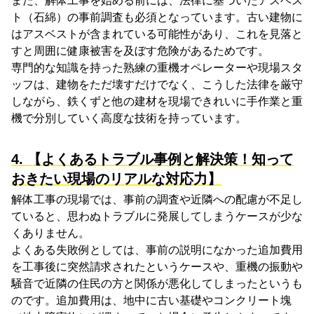
また、解体工事を始める前には、法律に基づいたアスベス
ト（石綿）の事前調査も必須となっています。古い建物に
はアスベストが含まれている可能性があり、これを見落と
すと周囲に健康被害を及ぼす危険があるためです。
専門的な知識を持った熟練の重機オペレーターや現場スタ
ッフは、建物をただ壊すだけでなく、こうした法律を厳守
しながら、鉄くずと他の建材を現場できれいに手作業と重
機で分別していく高度な技術を持っています。
4. 【よくあるトラブル事例と解決策！知って
おきたい現場のリアルな対応力】
解体工事の現場では、事前の調査や近隣への配慮が不足し
ていると、思わぬトラブルに発展してしまうケースが少な
くありません。
よくある失敗例としては、事前の説明になかった追加費用
を工事後に突然請求されたというケースや、重機の振動や
騒音で近隣の住民の方と関係が悪化してしまったというも
のです。追加費用は、地中に古い基礎やコンクリート塊