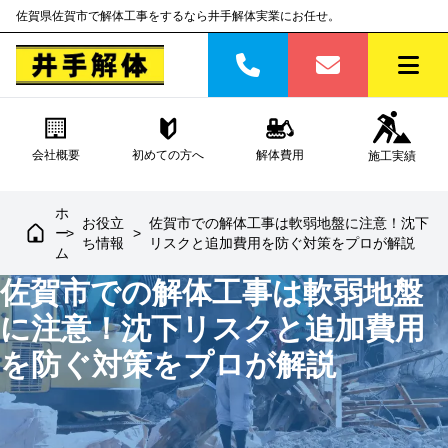
佐賀県佐賀市で解体工事をするなら井手解体実業にお任せ。
会社概要
初めての方へ
解体費用
施工実績
ホ
お役立
佐賀市での解体工事は軟弱地盤に注意！沈下
ー
>
>
ち情報
リスクと追加費用を防ぐ対策をプロが解説
ム
佐賀市での解体工事は軟弱地盤
に注意！沈下リスクと追加費用
を防ぐ対策をプロが解説