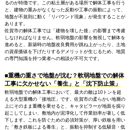
るのが特徴です。この粘土層がある場所で解体工事を行う
と、建物の重みがなくなった反動や工事の振動によって、
地盤が不規則に動く「リバウンド現象」が発生することが
あります。
佐賀市の解体工事では「建物を壊した後」の影響まで考慮
しなければなりません。軟弱地盤の影響を無視して解体を
進めると、新築時の地盤改良費用が跳ね上がったり、土地
の資産価値を下げたりするデメリットが生じるため、地質
の専門知識を持つ業者への相談が不可欠です。
■重機の重さで地盤が沈む？軟弱地盤での解体
工事に欠かせない「養生」と「沈下防止策」
軟弱地盤での解体工事において、最大の敵は10トンを超
える大型重機の「接地圧」です。佐賀市の柔らかい地層の
上にそのまま重機を乗せると、キャタピラーが地面を掘り
起こしてしまい、敷地内が泥濘化して作業効率が著しく低
下します。これを防ぐための必須対策が、厚い鉄板を用い
た「敷き鉄板による養生」と、振動を抑制する低騒音・低