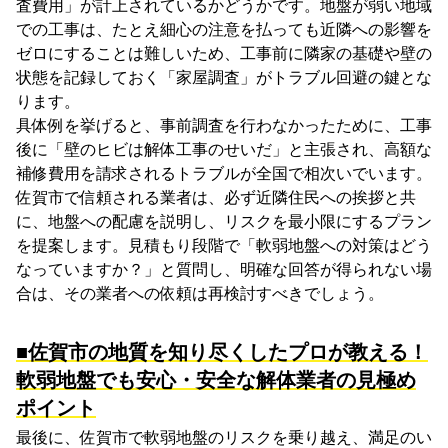
査費用」が計上されているかどうかです。地盤が弱い地域
での工事は、たとえ細心の注意を払っても近隣への影響を
ゼロにすることは難しいため、工事前に隣家の基礎や壁の
状態を記録しておく「家屋調査」がトラブル回避の鍵とな
ります。
具体例を挙げると、事前調査を行わなかったために、工事
後に「壁のヒビは解体工事のせいだ」と主張され、高額な
補修費用を請求されるトラブルが全国で相次いでいます。
佐賀市で信頼される業者は、必ず近隣住民への挨拶と共
に、地盤への配慮を説明し、リスクを最小限にするプラン
を提案します。見積もり段階で「軟弱地盤への対策はどう
なっていますか？」と質問し、明確な回答が得られない場
合は、その業者への依頼は再検討すべきでしょう。
■佐賀市の地質を知り尽くしたプロが教える！
軟弱地盤でも安心・安全な解体業者の見極め
ポイント
最後に、佐賀市で軟弱地盤のリスクを乗り越え、満足のい