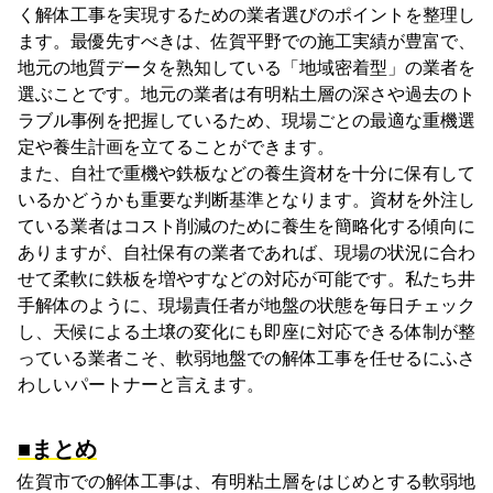
く解体工事を実現するための業者選びのポイントを整理し
ます。最優先すべきは、佐賀平野での施工実績が豊富で、
地元の地質データを熟知している「地域密着型」の業者を
選ぶことです。地元の業者は有明粘土層の深さや過去のト
ラブル事例を把握しているため、現場ごとの最適な重機選
定や養生計画を立てることができます。
また、自社で重機や鉄板などの養生資材を十分に保有して
いるかどうかも重要な判断基準となります。資材を外注し
ている業者はコスト削減のために養生を簡略化する傾向に
ありますが、自社保有の業者であれば、現場の状況に合わ
せて柔軟に鉄板を増やすなどの対応が可能です。私たち井
手解体のように、現場責任者が地盤の状態を毎日チェック
し、天候による土壌の変化にも即座に対応できる体制が整
っている業者こそ、軟弱地盤での解体工事を任せるにふさ
わしいパートナーと言えます。
■まとめ
佐賀市での解体工事は、有明粘土層をはじめとする軟弱地