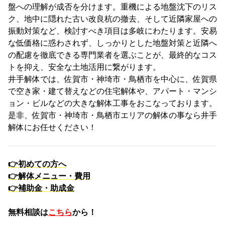
盤への理解が成否を分けます。重機による地盤沈下のリス
ク、地中に隠れた古い改良杭の撤去、そして近隣家屋への
振動対策など、検討すべき項目は多岐にわたります。安易
な低価格に惑わされず、しっかりとした地盤対策と近隣へ
の配慮を徹底できる専門業者を選ぶことが、最終的なコス
トを抑え、安全な土地活用に繋がります。
井手解体では、佐賀市・神埼市・鳥栖市を中心に、佐賀県
で空き家・建て替えなどの住宅解体や、アパート・マンシ
ョン・ビルなどの大きな解体工事をおこなっております。
是非、佐賀市・神埼市・鳥栖市エリアの解体の事なら井手
解体にお任せください！
👉
初めての方へ
👉
解体メニュー・費用
👉
補助金・助成金
無料相談は
こちら
から！