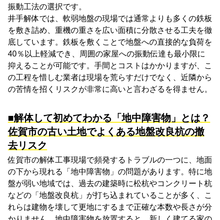
振動工法の選択です。
井手解体では、軟弱地盤の現場では通常よりも多くの鉄板
を敷き詰め、重機の重さを広い面積に分散させる工夫を徹
底しています。鉄板を敷くことで地盤への直接的な負荷を
40％以上軽減でき、周囲の家屋への振動伝達も最小限に
抑えることが可能です。手間とコストはかかりますが、こ
の工程を惜しむ業者は現場を荒らすだけでなく、近隣から
の苦情を招くリスクが非常に高いと言わざるを得ません。
■解体して初めてわかる「地中障害物」とは？
佐賀市の古い土地でよくある地盤改良杭の撤
去リスク
佐賀市の解体工事現場で頻発するトラブルの一つに、地面
の下から現れる「地中障害物」の問題があります。特に地
盤が弱い地域では、過去の建築時に松杭やコンクリート杭
などの「地盤改良杭」が打ち込まれていることが多く、こ
れらは建物を壊して更地にするまで正確な本数や長さが分
かりません。地中障害物を放置すると、新しく建てる家の