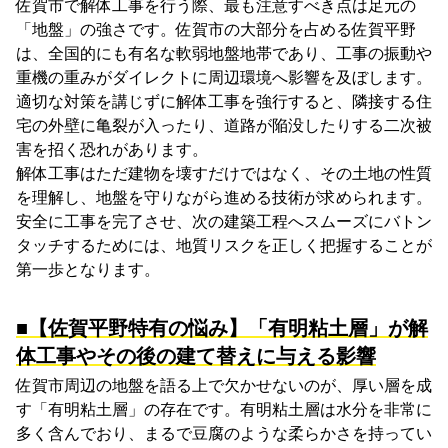
佐賀市で解体工事を行う際、最も注意すべき点は足元の
「地盤」の強さです。佐賀市の大部分を占める佐賀平野
は、全国的にも有名な軟弱地盤地帯であり、工事の振動や
重機の重みがダイレクトに周辺環境へ影響を及ぼします。
適切な対策を講じずに解体工事を強行すると、隣接する住
宅の外壁に亀裂が入ったり、道路が陥没したりする二次被
害を招く恐れがあります。
解体工事はただ建物を壊すだけではなく、その土地の性質
を理解し、地盤を守りながら進める技術が求められます。
安全に工事を完了させ、次の建築工程へスムーズにバトン
タッチするためには、地質リスクを正しく把握することが
第一歩となります。
■【佐賀平野特有の悩み】「有明粘土層」が解
体工事やその後の建て替えに与える影響
佐賀市周辺の地盤を語る上で欠かせないのが、厚い層を成
す「有明粘土層」の存在です。有明粘土層は水分を非常に
多く含んでおり、まるで豆腐のような柔らかさを持ってい