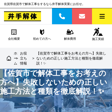
佐賀県佐賀市で解体工事をするなら井手解体実業にお任せ。
会社概要
初めての方へ
解体費用
施工実績
ホ
お役
【佐賀市で解体工事をお考えの方へ】失敗し
ー
>
立ち
>
ないための正しい施工方法と種類を徹底解
ム
情報
説！✨
【佐賀市で解体工事をお考えの
方へ】失敗しないための正しい
施工方法と種類を徹底解説！✨