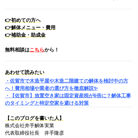
👉
初めての方へ
👉
解体メニュー・費用
👉
補助金・助成金
無料相談は
こちら
から！
あわせて読みたい
・佐賀市で木造平屋や木造二階建ての解体を検討中の方
へ！費用相場や業者の選び方を徹底解説✨
・【佐賀市】放置空き家は固定資産税が6倍に？解体工事
のタイミングと特定空家を避ける対策
【このブログを書いた人】
株式会社井手解体実業
代表取締役社長 井手隆彦