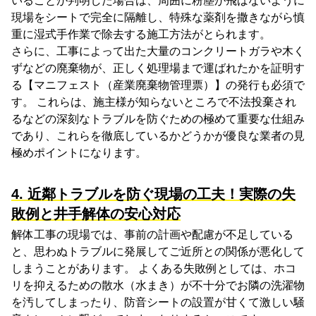
いることが判明した場合は、周囲に粉塵が飛ばないように
現場をシートで完全に隔離し、特殊な薬剤を撒きながら慎
重に湿式手作業で除去する施工方法がとられます。
さらに、工事によって出た大量のコンクリートガラや木く
ずなどの廃棄物が、正しく処理場まで運ばれたかを証明す
る【マニフェスト（産業廃棄物管理票）】の発行も必須で
す。 これらは、施主様が知らないところで不法投棄され
るなどの深刻なトラブルを防ぐための極めて重要な仕組み
であり、これらを徹底しているかどうかが優良な業者の見
極めポイントになります。
4. 近鄰トラブルを防ぐ現場の工夫！実際の失
敗例と井手解体の安心対応
解体工事の現場では、事前の計画や配慮が不足している
と、思わぬトラブルに発展してご近所との関係が悪化して
しまうことがあります。 よくある失敗例としては、ホコ
リを抑えるための散水（水まき）が不十分でお隣の洗濯物
を汚してしまったり、防音シートの設置が甘くて激しい騒