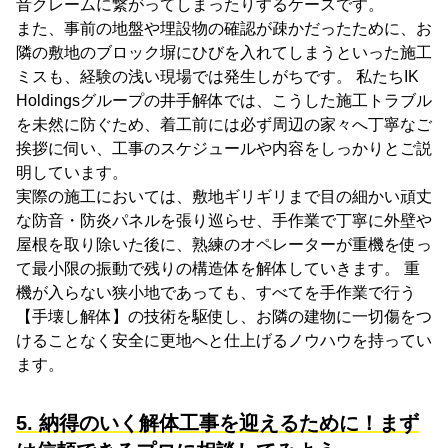
音クレームに繋がってしまったりするケースです。
また、事前の地盤や埋設物の確認が疎かだったために、お
隣の敷地のブロック塀にひびを入れてしまうといった施工
ミスも、経験の浅い現場では発生しがちです。 私たちIK
Holdingsグループの井手解体では、こうした施工トラブル
を未然に防ぐため、着工前には必ず周辺の家々へ丁寧なご
挨拶に伺い、工事のスケジュールや内容をしっかりとご説
明しています。
実際の施工においては、敷地ギリギリまで目の細かい頑丈
な防音・防炎パネルを張り巡らせ、手作業で丁寧に外壁や
屋根を取り除いた後に、熟練のオペレーターが重機を使っ
て最小限の振動で残りの構造体を解体していきます。 重
機が入らない狭小地であっても、すべてを手作業で行う
【手壊し解体】の技術を駆使し、お隣の建物に一切傷をつ
けることなく安全に更地へと仕上げるノウハウを持ってい
ます。
5. 納得のいく解体工事を迎えるために！まず