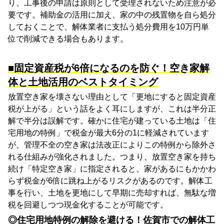
り、工事後の申請は原則として受理されないため注意が必
要です。補助金の活用に加え、家の中の残置物を自ら処分
しておくことで、解体業者に支払う処分費用を10万円単
位で削減できる場合もあります。
■固定資産税が6倍になるのを防ぐ！空き家解
体と土地活用のベストタイミング
放置空き家を壊さない理由として「更地にすると固定資産
税が上がる」という話をよく耳にしますが、これは半分正
解で半分は誤解です。確かに住宅が建っている土地は「住
宅用地の特例」で税金が最大6分の1に軽減されています
が、管理不全の空き家は法改正によりこの特例から除外さ
れる仕組みが強化されました。つまり、放置空き家を持ち
続け「特定空き家」に指定されると、家があるにもかかわ
らず税金が6倍に跳ね上がるリスクがあるのです。解体工
事を行い、土地を更地にして早期に売却すれば、無駄な増
税を回避しつつ現金化することが可能です。
◎住宅用地特例の解除を避ける！佐賀市での解体工