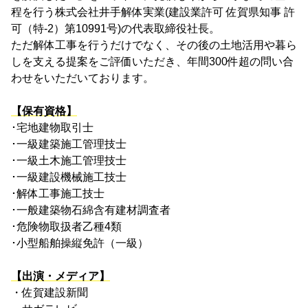
程を行う株式会社井手解体実業(建設業許可 佐賀県知事 許
可（特-2）第10991号)の代表取締役社長。
ただ解体工事を行うだけでなく、その後の土地活用や暮ら
しを支える提案をご評価いただき、年間300件超の問い合
わせをいただいております。
【保有資格】
･宅地建物取引士
･一級建築施工管理技士
･一級土木施工管理技士
･一級建設機械施工技士
･解体工事施工技士
･一般建築物石綿含有建材調査者
･危険物取扱者乙種4類
･小型船舶操縦免許（一級）
【出演・メディア】
・佐賀建設新聞