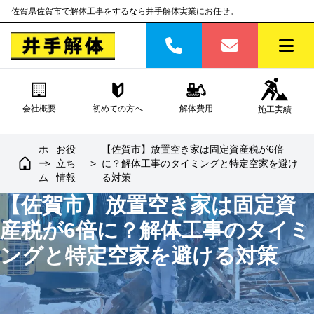
佐賀県佐賀市で解体工事をするなら井手解体実業にお任せ。
会社概要
初めての方へ
解体費用
施工実績
ホ
お役
【佐賀市】放置空き家は固定資産税が6倍
ー
>
立ち
>
に？解体工事のタイミングと特定空家を避け
ム
情報
る対策
【佐賀市】放置空き家は固定資
産税が6倍に？解体工事のタイミ
ングと特定空家を避ける対策