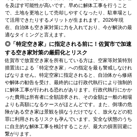
を及ぼす可能性が高いです。早めに解体工事を行うこと
で、土地を更地として売却しやすくなったり、駐車場とし
て活用できたりするメリットが生まれます。2026年現
在、自治体も空き家対策に力を入れており、今が解決の最
適なタイミングと言えます。
◎「特定空き家」に指定される前に！佐賀市で加速
する空き家対策の厳罰化とリスク
佐賀市で放置空き家を所有している方は、空家等対策特別
措置法による「特定空き家」への指定を最も警戒しなけれ
ばなりません。特定空家に指定されると、自治体から修繕
や解体の勧告を受け、最終的には行政代執行により強制的
に解体工事が行われる恐れがあります。行政代執行にかか
った費用は所有者に全額請求され、その金額は一般の相場
よりも高額になるケースがほとんどです。また、倒壊の危
険がある空き家は景観を損なうだけでなく、放火などの犯
罪に利用されるリスクも孕んでいます。安全な状態のうち
に自主的な解体工事を検討することが、最大の損害回避に
繋がります。