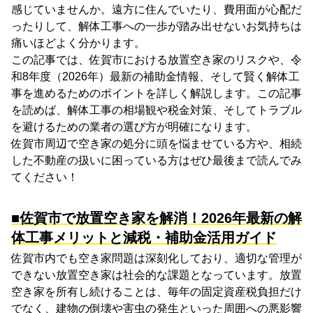
感じていませんか。遠方に住んでいたり、費用面が心配だ
ったりして、解体工事への一歩が踏み出せないお気持ちは
痛いほどよく分かります。
この記事では、佐賀市における放置空き家のリスクや、令
和8年度（2026年）最新の補助金情報、そして賢く解体工
事を進めるためのポイントを詳しく解説します。この記事
を読めば、解体工事の相場観や税金対策、そしてトラブル
を避けるための業者の選び方が明確になります。
佐賀市周辺で空き家の処分に頭を悩ませている方や、相続
した不動産の扱いに困っている方はぜひ最後まで読んでみ
てください！
■佐賀市で放置空き家を解消！2026年最新の解
体工事メリットと減税・補助金活用ガイド
佐賀市内でも空き家問題は深刻化しており、適切な管理が
できない放置空き家は社会的な課題となっています。放置
空き家を所有し続けることは、毎年の固定資産税負担だけ
でなく、建物の倒壊や害虫の発生といった周囲への悪影響