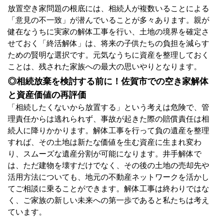
放置空き家問題の根底には、相続人が複数いることによる
「意見の不一致」が潜んでいることが多々あります。親が
健在なうちに実家の解体工事を行い、土地の境界を確定さ
せておく「終活解体」は、将来の子供たちの負担を減らす
ための賢明な選択です。元気なうちに資産を整理しておく
ことは、残された家族への最大の思いやりとなります。
◎相続放棄を検討する前に！佐賀市での空き家解体
と資産価値の再評価
「相続したくないから放置する」という考えは危険で、管
理責任からは逃れられず、事故が起きた際の賠償責任は相
続人に降りかかります。解体工事を行って負の遺産を整理
すれば、その土地は新たな価値を生む資産に生まれ変わ
り、スムーズな遺産分割が可能になります。井手解体で
は、ただ建物を壊すだけでなく、その後の土地の売却先や
活用方法についても、地元の不動産ネットワークを活かし
てご相談に乗ることができます。解体工事は終わりではな
く、ご家族の新しい未来への第一歩であると私たちは考え
ています。