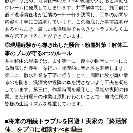
散が伴うため、近隣住民の方々への配慮が欠けると深刻な
クレームに発展してしまいます。井手解体では、施工前に
必ず現場責任者が近隣の一軒一軒を訪問し、工事の期間や
内容を丁寧にご説明しています。この徹底した事前説明が
あるからこそ、厳しい現場環境でも大きなトラブルなく工
事を完了させることができています。
◎現場経験から導き出した騒音・粉塵対策！解体工
事のプロが守る3つのルール
井手解体の現場では、まず第一に「厚手の防音シートによ
る徹底した養生」を行い、物理的に音と埃を遮断します。
第二に、散水作業を丁寧に行うことで、周囲に埃が舞い散
るのを防ぎ、洗濯物や近隣の車を汚さないよう工夫を凝ら
しています。第三に、作業時間を厳守し、早朝や夜間の作
業、また日曜日の作業は原則行わないことで、地域住民の
皆様の生活リズムを尊重しています。
■将来の相続トラブルを回避！実家の「終活解
体」をプロに相談すべき理由