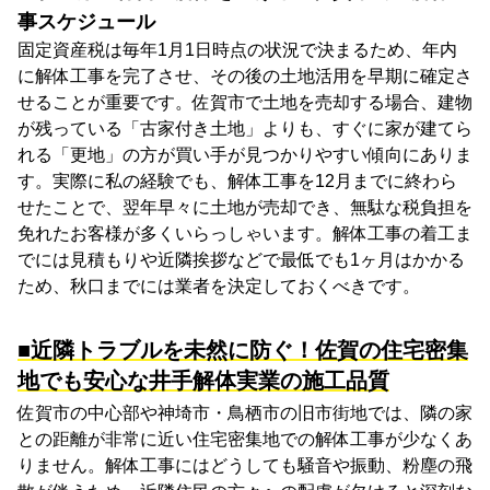
事スケジュール
固定資産税は毎年1月1日時点の状況で決まるため、年内
に解体工事を完了させ、その後の土地活用を早期に確定さ
せることが重要です。佐賀市で土地を売却する場合、建物
が残っている「古家付き土地」よりも、すぐに家が建てら
れる「更地」の方が買い手が見つかりやすい傾向にありま
す。実際に私の経験でも、解体工事を12月までに終わら
せたことで、翌年早々に土地が売却でき、無駄な税負担を
免れたお客様が多くいらっしゃいます。解体工事の着工ま
でには見積もりや近隣挨拶などで最低でも1ヶ月はかかる
ため、秋口までには業者を決定しておくべきです。
■近隣トラブルを未然に防ぐ！佐賀の住宅密集
地でも安心な井手解体実業の施工品質
佐賀市の中心部や神埼市・鳥栖市の旧市街地では、隣の家
との距離が非常に近い住宅密集地での解体工事が少なくあ
りません。解体工事にはどうしても騒音や振動、粉塵の飛