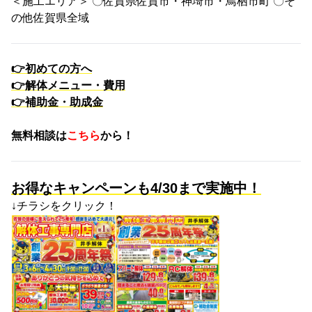
＜施工エリア＞ 〇佐賀県佐賀市・神埼市・鳥栖市町 〇そ
の他佐賀県全域
👉
初めての方へ
👉
解体メニュー・費用
👉
補助金・助成金
無料相談は
こちら
から！
お得なキャンペーンも4/30まで実施中！
↓チラシをクリック！