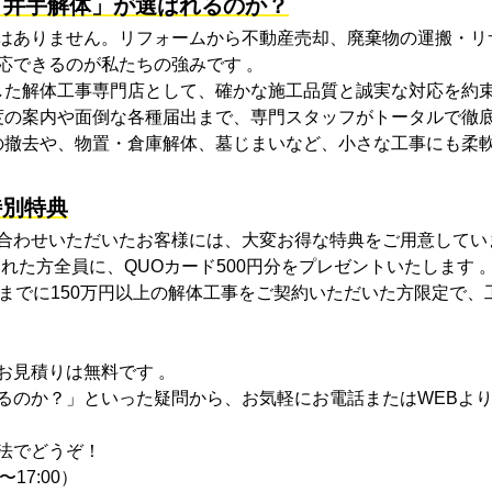
「井手解体」が選ばれるのか？
はありません。リフォームから不動産売却、廃棄物の運搬・リ
応できるのが私たちの強みです 。
差した解体工事専門店として、確かな施工品質と誠実な対応を約束
制度の案内や面倒な各種届出まで、専門スタッフがトータルで徹
石の撤去や、物置・倉庫解体、墓じまいなど、小さな工事にも柔軟
特別特典
合わせいただいたお客様には、大変お得な特典をご用意してい
された方全員に、QUOカード500円分をプレゼントいたします 
4月末までに150万円以上の解体工事をご契約いただいた方限定で、工
お見積りは無料です 。
るのか？」といった疑問から、お気軽にお電話またはWEBより
法でどうぞ！
〜17:00）