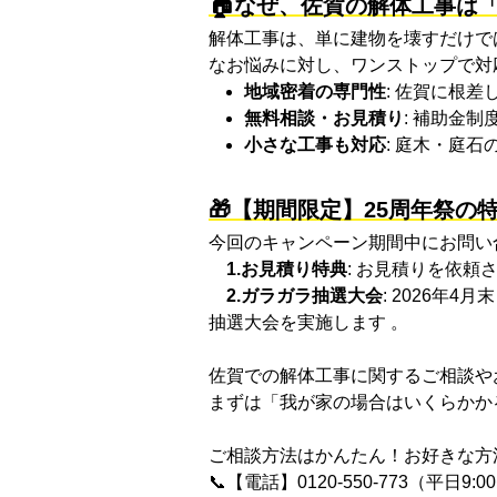
🏠なぜ、佐賀の解体工事は
解体工事は、単に建物を壊すだけで
なお悩みに対し、ワンストップで対
地域密着の専門性
: 佐賀に根
無料相談・お見積り
: 補助金
小さな工事も対応
: 庭木・庭
🎁【期間限定】25周年祭の
今回のキャンペーン期間中にお問い
1.お見積り特典
: お見積りを依頼
2.ガラガラ抽選大会
: 2026年
抽選大会を実施します 。
佐賀での解体工事に関するご相談や
まずは「我が家の場合はいくらかか
ご相談方法はかんたん！お好きな方
📞【電話】0120-550-773（平日9:00