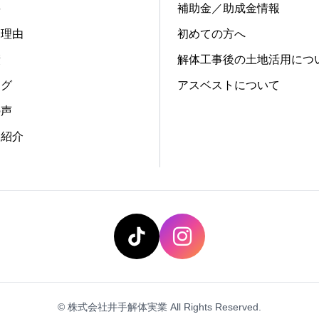
要
補助金／助成金情報
る理由
初めての方へ
績
解体工事後の土地活用につ
ログ
アスベストについて
の声
フ紹介
© 株式会社井手解体実業 All Rights Reserved.