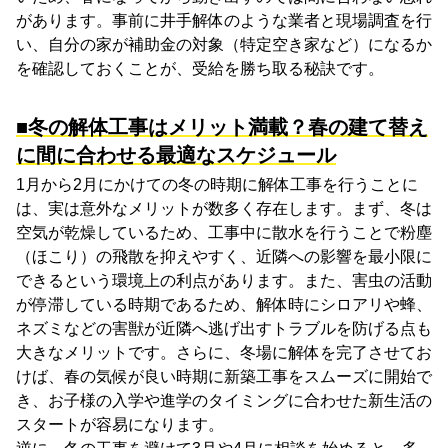
があります。事前に井手解体のような業者と現場調査を行
い、自分の家が補助金の対象（特定空き家など）になるか
を確認しておくことが、受給を勝ち取る秘訣です。
■冬の解体工事はメリット満載？春の建て替え
に間に合わせる最適なスケジュール
1月から2月にかけての冬の時期に解体工事を行うことに
は、実は意外なメリットが数多く存在します。まず、冬は
空気が乾燥しているため、工事中に散水を行うことで粉塵
（ほこり）の飛散を抑えやすく、近隣への影響を最小限に
できるという環境上の利点があります。また、害虫の活動
が停滞している時期であるため、解体時にシロアリや蜂、
ネズミなどの害獣が近隣へ逃げ出すトラブルを防げる点も
大きなメリットです。さらに、冬場に解体を完了させてお
けば、春の気候が良い時期に新築工事をスムーズに開始で
き、お子様の入学や進学のタイミングに合わせた新生活の
スタートが容易になります。