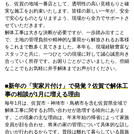
も、佐賀の地域一番店として、透明性の高い見積もりと確
実な施工をお約束いたします。皆様の新しい一年が、安全
で安心なものとなりますよう、現場から全力でサポートさ
せていただきます。
解体工事は大きな決断が必要ですが、一歩踏み出すこと
で、土地の管理負担や精神的な重荷から解放されるお客様
をこれまで数多く見てきました。本年も、現場経験豊富な
スタッフと共に、一つひとつの現場に対して誠心誠意向き
合っていく所存です。お困りごとがございましたら、些細
なことでもお気軽に井手解体までお声がけください。
■新年の「実家片付け」で発覚？佐賀で解体工
事の相談が1月に増える理由
毎年1月は、佐賀市・神埼市・鳥栖市を含む佐賀県全域で
解体工事に関するお問い合わせが急増する傾向にありま
す。この現象の主な理由は、年末年始の帰省によって家族
全員が顔を合わせ、将来の家の管理について具体的な話し
合いが行われるからです。普段は離れて暮らしている親族