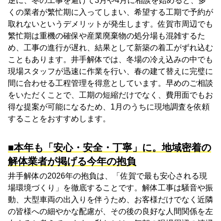
逆に、冬の工事を避けて3月や4月に相談を始めると、多
くの業者が繁忙期に入ってしまい、希望する工期で予約が
取れないというデメリットが発生します。佐賀市周辺でも
繁忙期は重機の確保や産業廃棄物の処分場も混雑するた
め、工事の進行が遅れ、結果として新築の着工がずれ込む
こともあります。井手解体では、冬場の冷え込みの中でも
現場スタッフが迅速に作業を行い、春の建て替えに完璧に
間に合わせる工程管理を得意としています。早めのご相談
をいただくことで、工期の短縮だけでなく、費用面でもお
得な提案が可能になるため、1月のうちに現地調査を依頼
することをおすすめします。
■本年も「安心・安全・丁寧」に。地域密着の
解体業者が掲げる今年の抱負
井手解体の2026年の抱負は、「佐賀で最も安心される現
場環境づくり」を徹底することです。解体工事は騒音や振
動、大型車両の出入りを伴うため、お客様だけでなく近隣
の皆様への細やかな配慮が、その後の良好な人間関係を左