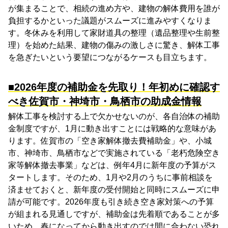
が集まることで、相続の進め方や、建物の解体費用を誰が
負担するかといった議題がスムーズに進みやすくなりま
す。冬休みを利用して家財道具の整理（遺品整理や生前整
理）を始めた結果、建物の傷みの激しさに驚き、解体工事
を急ぎたいという要望につながるケースも目立ちます。
■2026年度の補助金を先取り！年初めに確認す
べき佐賀市・神埼市・鳥栖市の助成金情報
解体工事を検討する上で欠かせないのが、各自治体の補助
金制度ですが、1月に動き出すことには戦略的な意味があ
ります。佐賀市の「空き家解体撤去費補助金」や、小城
市、神埼市、鳥栖市などで実施されている「老朽危険空き
家等解体撤去事業」などは、例年4月に新年度の予算がス
タートします。そのため、1月や2月のうちに事前相談を
済ませておくと、新年度の受付開始と同時にスムーズに申
請が可能です。2026年度も引き続き空き家対策への予算
が組まれる見通しですが、補助金は先着順であることが多
いため、春になってから動き出すのでは間に合わない恐れ