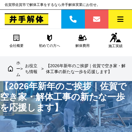
佐賀県佐賀市で解体工事をするなら井手解体実業にお任せ。
会社概要
初めての方へ
解体費用
施工実績
ホ
お役立
【2026年新年のご挨拶｜佐賀で空き家・解
ー
>
>
ち情報
体工事の新たな一歩を応援します】
ム
【2026年新年のご挨拶｜佐賀で
空き家・解体工事の新たな一歩
を応援します】