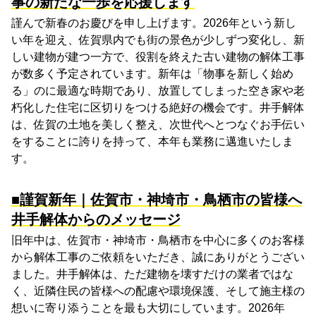
事の新たな一歩を応援します
謹んで新春のお慶びを申し上げます。2026年という新し
い年を迎え、佐賀県内でも街の景色が少しずつ変化し、新
しい建物が建つ一方で、役割を終えた古い建物の解体工事
が数多く予定されています。新年は「物事を新しく始め
る」のに最適な時期であり、放置してしまった空き家や老
朽化した住宅に区切りをつける絶好の機会です。井手解体
は、佐賀の土地を美しく整え、次世代へとつなぐお手伝い
をすることに誇りを持って、本年も業務に邁進いたしま
す。
■謹賀新年｜佐賀市・神埼市・鳥栖市の皆様へ
井手解体からのメッセージ
旧年中は、佐賀市・神埼市・鳥栖市を中心に多くのお客様
から解体工事のご依頼をいただき、誠にありがとうござい
ました。井手解体は、ただ建物を壊すだけの業者ではな
く、近隣住民の皆様への配慮や環境保護、そして施主様の
想いに寄り添うことを最も大切にしています。2026年