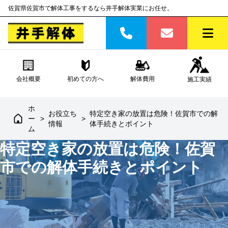
佐賀県佐賀市で解体工事をするなら井手解体実業にお任せ。
会社概要
初めての方へ
解体費用
施工実績
ホ
お役立ち
特定空き家の放置は危険！佐賀市での解
ー
>
>
情報
体手続きとポイント
ム
特定空き家の放置は危険！佐賀
市での解体手続きとポイント