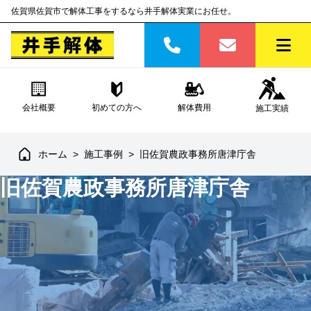
佐賀県佐賀市で解体工事をするなら井手解体実業にお任せ。
会社概要
初めての方へ
解体費用
施工実績
ホーム
>
施工事例
>
旧佐賀農政事務所唐津庁舎
旧佐賀農政事務所唐津庁舎