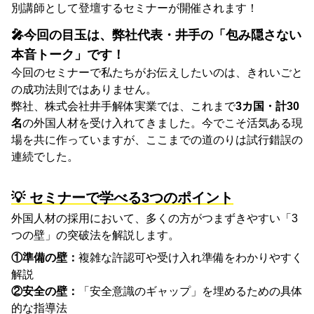
別講師として登壇するセミナーが開催されます！
🎤今回の目玉は、弊社代表・井手の「包み隠さない
本音トーク」です！
今回のセミナーで私たちがお伝えしたいのは、きれいごと
の成功法則ではありません。
弊社、
株式会社井手解体実業
では、
これまで
3カ国・計30
名
の外国人材を受け入れてきました。
今でこそ活気ある現
場を共に作っていますが、
ここまでの道のりは試行錯誤の
連続でした。
💡 セミナーで学べる3つのポイント
外国人材の採用において、多くの方がつまずきやすい「3
つの壁」の突破法を解説します。
①準備の壁：
複雑な許認可や受け入れ準備をわかりやすく
解説
②安全の壁：
「安全意識のギャップ」を埋めるための具体
的な指導法