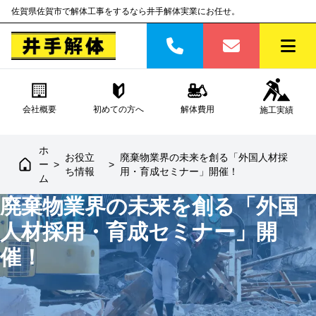
佐賀県佐賀市で解体工事をするなら井手解体実業にお任せ。
会社概要
初めての方へ
解体費用
施工実績
ホ
お役立
廃棄物業界の未来を創る「外国人材採
ー
>
>
ち情報
用・育成セミナー」開催！
ム
廃棄物業界の未来を創る「外国
人材採用・育成セミナー」開
催！