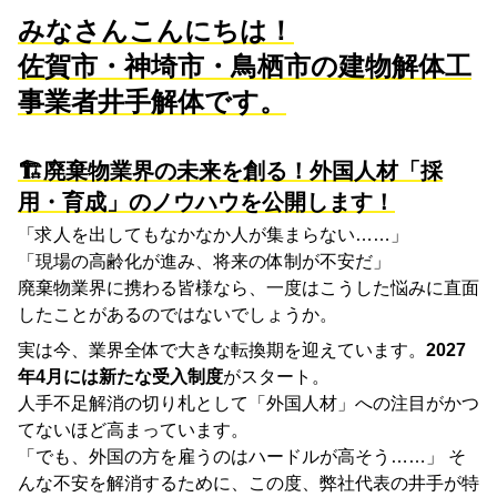
みなさんこんにちは！
佐賀市・神埼市・鳥栖市の建物解体工
事業者井手解体です。
🏗️廃棄物業界の未来を創る！外国人材「採
用・育成」のノウハウを公開します！
「求人を出してもなかなか人が集まらない……」
「現場の高齢化が進み、将来の体制が不安だ」
廃棄物業界に携わる皆様なら、一度はこうした悩みに直面
したことがあるのではないでしょうか。
実は今、業界全体で大きな転換期を迎えています。
2027
年4月には新たな受入制度
がスタート。
人手不足解消の切り札として「外国人材」への注目がかつ
てないほど高まっています。
「でも、外国の方を雇うのはハードルが高そう……」 そ
んな不安を解消するために、この度、弊社代表の井手が特