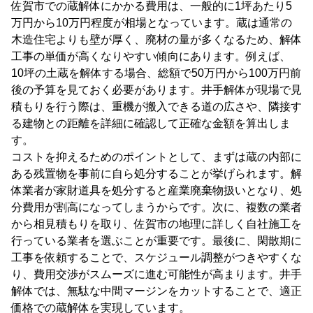
佐賀市での蔵解体にかかる費用は、一般的に1坪あたり5
万円から10万円程度が相場となっています。蔵は通常の
木造住宅よりも壁が厚く、廃材の量が多くなるため、解体
工事の単価が高くなりやすい傾向にあります。例えば、
10坪の土蔵を解体する場合、総額で50万円から100万円前
後の予算を見ておく必要があります。井手解体が現場で見
積もりを行う際は、重機が搬入できる道の広さや、隣接す
る建物との距離を詳細に確認して正確な金額を算出しま
す。
コストを抑えるためのポイントとして、まずは蔵の内部に
ある残置物を事前に自ら処分することが挙げられます。解
体業者が家財道具を処分すると産業廃棄物扱いとなり、処
分費用が割高になってしまうからです。次に、複数の業者
から相見積もりを取り、佐賀市の地理に詳しく自社施工を
行っている業者を選ぶことが重要です。最後に、閑散期に
工事を依頼することで、スケジュール調整がつきやすくな
り、費用交渉がスムーズに進む可能性が高まります。井手
解体では、無駄な中間マージンをカットすることで、適正
価格での蔵解体を実現しています。