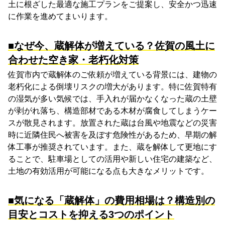
土に根ざした最適な施工プランをご提案し、安全かつ迅速
に作業を進めてまいります。
■なぜ今、蔵解体が増えている？佐賀の風土に
合わせた空き家・老朽化対策
佐賀市内で蔵解体のご依頼が増えている背景には、建物の
老朽化による倒壊リスクの増大があります。特に佐賀特有
の湿気が多い気候では、手入れが届かなくなった蔵の土壁
が剥がれ落ち、構造部材である木材が腐食してしまうケー
スが散見されます。放置された蔵は台風や地震などの災害
時に近隣住民へ被害を及ぼす危険性があるため、早期の解
体工事が推奨されています。また、蔵を解体して更地にす
ることで、駐車場としての活用や新しい住宅の建築など、
土地の有効活用が可能になる点も大きなメリットです。
■気になる「蔵解体」の費用相場は？構造別の
目安とコストを抑える3つのポイント