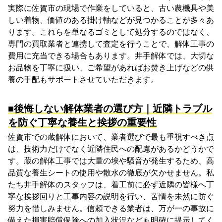
実際に佐賀市の現場で作業をしていると、古い農機具や美
しい着物、価値のある掛け軸などが見つかることが多々あ
ります。これらを単なるゴミとして処分するのではなく、
専門の買取業者と連携して査定を行うことで、解体工事の
費用に充当できる場合もあります。井手解体では、大切な
お品物を丁寧に扱い、ご希望があればお焚き上げなどの供
養の手配もサポートさせていただきます。
■後悔しない解体業者の選び方｜近隣トラブル
を防ぐ丁寧な養生と挨拶の重要性
佐賀市での蔵解体において、業者選びで最も重視すべき点
は、技術力だけでなく近隣住民への配慮があるかどうかで
す。蔵の解体工事では大量の埃や騒音が発生するため、高
品質な養生シートの使用や散水の徹底が欠かせません。私
たち井手解体のスタッフは、着工前に必ず近隣の皆様へ丁
寧な挨拶回りと工事内容の説明を行い、苦情を未然に防ぐ
努力を惜しみません。信頼できる業者は、万が一の事故に
備えた損害賠償保険への加入状況なども明確に提示してく