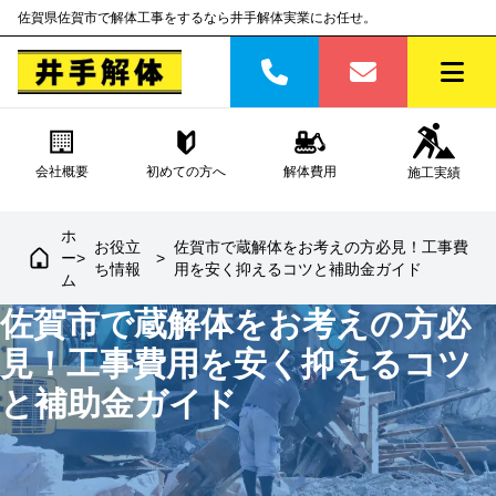
佐賀県佐賀市で解体工事をするなら井手解体実業にお任せ。
会社概要
初めての方へ
解体費用
施工実績
ホ
お役立
佐賀市で蔵解体をお考えの方必見！工事費
ー
>
>
ち情報
用を安く抑えるコツと補助金ガイド
ム
佐賀市で蔵解体をお考えの方必
見！工事費用を安く抑えるコツ
と補助金ガイド