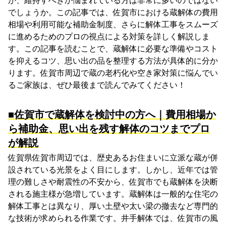
か、維持すべきか悩まれている方は非常に多いのではない
でしょうか。この記事では、佐賀市における蔵解体の費用
相場や利用可能な補助金制度、さらに解体工事をスムーズ
に進めるためのプロの視点による対策を詳しく解説しま
す。この記事を読むことで、蔵解体に必要な準備やコスト
を抑えるコツ、思い出の品を整理する方法が具体的に分か
ります。佐賀市周辺で蔵の老朽化や空き家対策に悩んでい
るご家族は、ぜひ最後まで読んでみてください！
■佐賀市で蔵解体を検討中の方へ｜費用相場か
ら補助金、思い出を残す解体のコツまでプロ
が解説
佐賀県佐賀市周辺では、歴史あるお住まいに立派な蔵が併
設されている光景をよく目にします。しかし、近年では管
理の難しさや耐震性の不安から、佐賀市でも蔵解体を決断
される施主様が急増しています。蔵解体は一般的な住宅の
解体工事とは異なり、厚い土壁や太い梁の撤去など専門的
な技術が求められる作業です。井手解体では、佐賀市の風