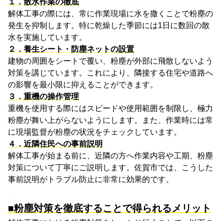
１．散水作業の徹底
解体工事の際には、常に作業現場に水を撒くことで粉塵の
発生を抑制します。特に乾燥した季節には
1
日に数回の散
水を実施しています。
２．養生シート・防塵ネットの設置
建物の周囲をシートで覆い、粉塵が外部に飛散しないよう
対策を講じています。これにより、隣接する住宅や道路へ
の影響を最小限に抑えることができます。
３．重機の操作管理
重機を使用する際にはスピードや使用範囲を制限し、極力
粉塵が舞い上がらないようにします。また、作業時には常
に現場監督が粉塵の状況をチェックしています。
４．近隣住民への事前説明
解体工事が始まる前に、近隣の方へ作業内容や工期、粉塵
対策について丁寧にご説明します。佐賀市では、こうした
事前説明がトラブル防止に非常に効果的です。
■粉塵対策を徹底することで得られるメリット