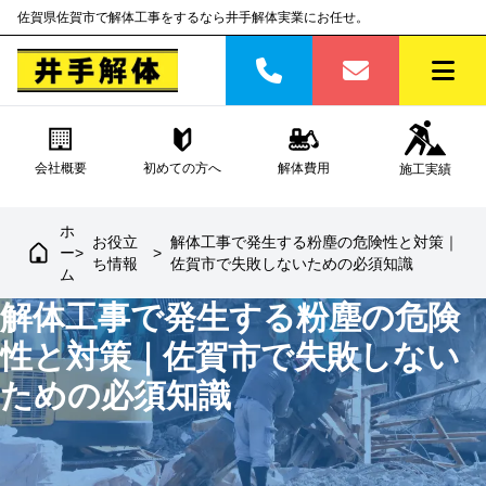
佐賀県佐賀市で解体工事をするなら井手解体実業にお任せ。
会社概要
初めての方へ
解体費用
施工実績
ホ
お役立
解体工事で発生する粉塵の危険性と対策｜
ー
>
>
ち情報
佐賀市で失敗しないための必須知識
ム
解体工事で発生する粉塵の危険
性と対策｜佐賀市で失敗しない
ための必須知識