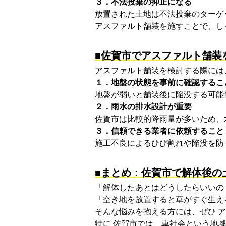
３．不法投棄の抑止になる
放置された土地は不法投棄のターゲ
アスファルト舗装
を施すことで、し
■佐賀市でアスファルト舗装
アスファルト舗装を検討する際には
１．地盤の状態を事前に確認するこ
地盤が弱いと舗装後に陥没する可能
２．雨水の排水設計が重要
佐賀市は比較的降雨量が多いため、
３．信頼できる業者に依頼すること
施工不良によるひび割れや陥没を防
■まとめ：佐賀市で解体後の
「解体したあとはどうしたらいいの
「空き地を放置すると草がすぐ生え
そんな悩みを抱える方には、ぜひ
ア
特に
佐賀市
では、車社会という地域