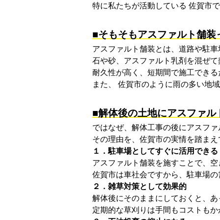
特に私たちが活動している
佐賀市
で
■そもそもアスファルト舗装
アスファルト舗装とは、道路や駐車
石や砂、アスファルト乳剤を混ぜて
耐久性が高く、短期間で施工できる
また、
佐賀市
のように雨の多い地域
■解体後の土地にアスファル
ではなぜ、解体工事の後にアスファ
その理由を、佐賀市の実情を踏まえ
１．駐車場としてすぐに活用できる
アスファルト舗装を施すことで、空
佐賀市
は車社会ですから、駐車場の
２．雑草対策として効果的
解体後にそのままにしておくと、あ
定期的な草刈りは手間もコストもか