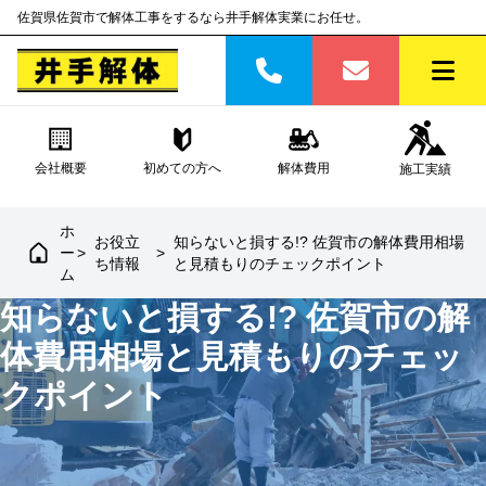
佐賀県佐賀市で解体工事をするなら井手解体実業にお任せ。
会社概要
初めての方へ
解体費用
施工実績
ホ
お役立
知らないと損する!? 佐賀市の解体費用相場
ー
>
>
ち情報
と見積もりのチェックポイント
ム
知らないと損する!? 佐賀市の解
体費用相場と見積もりのチェッ
クポイント