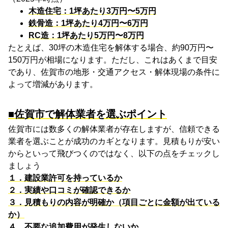
木造住宅：1坪あたり3万円〜5万円
鉄骨造：1坪あたり4万円〜6万円
RC造：1坪あたり5万円〜8万円
たとえば、
30
坪の木造住宅を解体する場合、約
90
万円〜
150
万円が相場になります。ただし、これはあくまで目安
であり、佐賀市の地形・交通アクセス・解体現場の条件に
よって増減があります。
■佐賀市で解体業者を選ぶポイント
佐賀市には数多くの解体業者が存在しますが、信頼できる
業者を選ぶことが成功のカギとなります。見積もりが安い
からといって飛びつくのではなく、以下の点をチェックし
ましょう
１．建設業許可を持っているか
２．実績や口コミが確認できるか
３．見積もりの内容が明確か（項目ごとに金額が出ている
か）
４．不要な追加費用が発生しないか