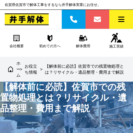
佐賀県佐賀市で解体工事をするなら井手解体実業にお任せ。
会社概要
初めての方へ
解体費用
施工実績
ホ
お役立
【解体前に必読】佐賀市での残置物処理と
ー
>
>
ち情報
は？リサイクル・遺品整理・費用まで解説
ム
【解体前に必読】佐賀市での残
置物処理とは？リサイクル・遺
品整理・費用まで解説